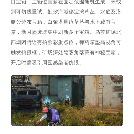
目宝箱，宝箱位置多在固定范围随机生成，未找
到可切线重试。虹汐海域秘宝湾草丛、水底及潜
艇旁分布宝箱，白骑塔周边草丛与水下藏有宝
箱，新月堡废墟集中刷新多个宝箱。乌茨矿场北
部烟囱附近有拍照彩蛋点位，弹药箱垫高视角可
触发拍摄框，矿场深处隐蔽角落藏有神秘宝箱，
开启时需吸引周围感染者仇恨。