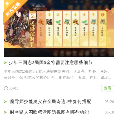
精选攻略
少年三国志2蜀国6金将需要注意哪些细节
少年三国志2蜀国6金将玩法需围绕关羽、诸葛亮、刘备、马超、
黄月英、张飞/赵云的核心组合，把控站位、资源、神兵、战宠、
技能...
查看
08-03
魔导师技能奥义在全民奇迹2中如何搭配
05-20
时空猎人召唤师污图透视图有哪些功能
06-18