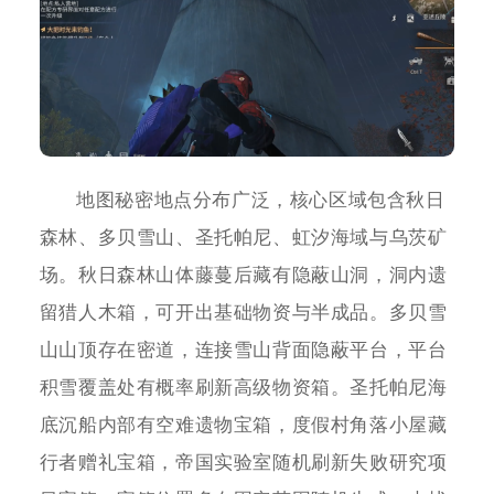
地图秘密地点分布广泛，核心区域包含秋日
森林、多贝雪山、圣托帕尼、虹汐海域与乌茨矿
场。秋日森林山体藤蔓后藏有隐蔽山洞，洞内遗
留猎人木箱，可开出基础物资与半成品。多贝雪
山山顶存在密道，连接雪山背面隐蔽平台，平台
积雪覆盖处有概率刷新高级物资箱。圣托帕尼海
底沉船内部有空难遗物宝箱，度假村角落小屋藏
行者赠礼宝箱，帝国实验室随机刷新失败研究项