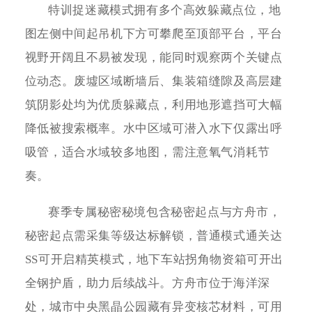
特训捉迷藏模式拥有多个高效躲藏点位，地
图左侧中间起吊机下方可攀爬至顶部平台，平台
视野开阔且不易被发现，能同时观察两个关键点
位动态。废墟区域断墙后、集装箱缝隙及高层建
筑阴影处均为优质躲藏点，利用地形遮挡可大幅
降低被搜索概率。水中区域可潜入水下仅露出呼
吸管，适合水域较多地图，需注意氧气消耗节
奏。
赛季专属秘密秘境包含秘密起点与方舟市，
秘密起点需采集等级达标解锁，普通模式通关达
SS可开启精英模式，地下车站拐角物资箱可开出
全钢护盾，助力后续战斗。方舟市位于海洋深
处，城市中央黑晶公园藏有异变核芯材料，可用