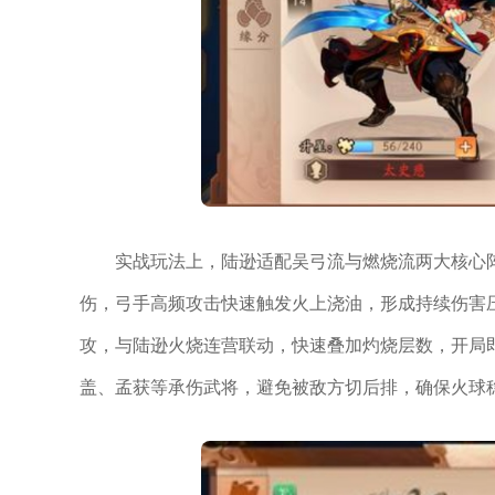
实战玩法上，陆逊适配吴弓流与燃烧流两大核心
伤，弓手高频攻击快速触发火上浇油，形成持续伤害
攻，与陆逊火烧连营联动，快速叠加灼烧层数，开局
盖、孟获等承伤武将，避免被敌方切后排，确保火球