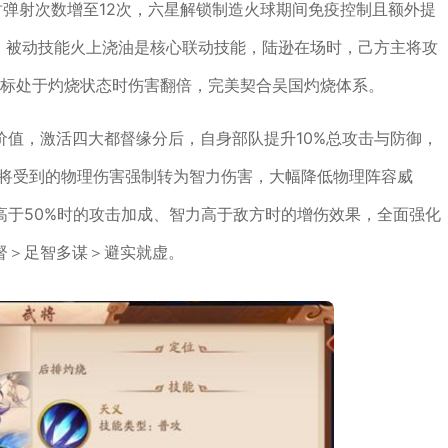
时弹射次数增至12次，六星解锁制造火球期间免疫控制且额外提
。被动技能火上浇油是核心联动技能，陆逊在场时，己方主将攻
目标处于灼烧状态时伤害翻倍，完美契合吴国灼烧体系。
价值，激活四大都督缘分后，自身部队提升10%总攻击与防御，
主将受到的物理伤害强制转为智力伤害，大幅降低物理阵容威
高于50%时的攻击加成、智力高于敌方时的增伤效果，全面强化
督＞足智多谋＞避实就虚。