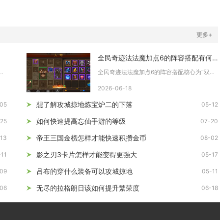
更多+
全民奇迹法法魔加点6的阵容搭配有何建议
预测核心是先看硬实力、再查阵容克制、最后结...
全民奇迹法法魔加点6的阵容搭配核心为“双法一魔”，以智法+控...
2026-06-18
想了解攻城掠地炼宝炉二的下落
05
05-12
如何快速提高忘仙手游的等级
25
07-20
帝王三国金榜怎样才能快速积攒金币
13
08-02
影之刃3卡片怎样才能变得更强大
-11
05-17
吕布的穿什么装备可以攻城掠地
09
05-11
无尽的拉格朗日该如何提升繁荣度
06
06-18