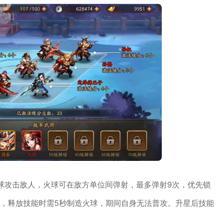
球攻击敌人，火球可在敌方单位间弹射，最多弹射9次，优先锁
害，释放技能时需5秒制造火球，期间自身无法普攻。升星后技能