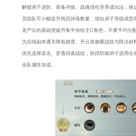
解锁弟子进阶、装备淬炼、战魂强化等养成玩法，推
员组队可小幅提升阅历掉落数量，缩短弟子等级成型
龙产出的基础突破丹集中供给主C角色，不要平均分
为后续副本通关降低难度。升云道侧重战纹与阵法材
优先选择攻击、穿透词条战纹，前排防御弟子选用生
全队属性加成。