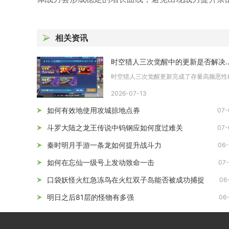
相关资讯
时空猎人三次觉醒中的更新是
2026-07-13
如何有效地使用攻城掠地点券
07-
斗罗大陆之龙王传说中钨钢应如何度过难关
07-
秦时明月手游一条龙如何提升战斗力
06-
如何在忘仙一级号上发动致命一击
07-
口袋妖怪火红急冻鸟在火红双子岛能否被成功捕捉
06
明日之后81层的怪物有多强
06