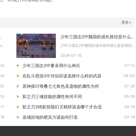
更多+
否解决了之前的bug
少年三国志2中魏国的成长路径是什么样的
时空猎人三次觉醒更新完成了存量高频恶性bug的批量修复，但小...
少年三国志2中魏国的成长路径核心是前期控制减怒过渡、中期合击...
2026-07-16
少年三国志2中董卓用什么神兵
04
07-12
在乱斗西游2中河伯应该选择什么样的武器
04
08-03
原神探讨堆叠七七角色圣遗物的属性为何
02
07-26
影之刃三魂技能的属性有何不同
13
05-29
影之刃3绝影技能幻灭精研该选哪个才合适
-11
05-18
攻城掠地的硬实力该如何打造
-18
07-19