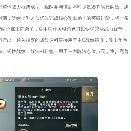
进整体战力框架成型，组队参与该副本时尽量凑齐满员队伍，满
周期，等级提升之后优先完成核心输出弟子的突破进阶，将一条
配给全部上阵弟子，集中强化关键角色可以快速形成战力优势，
料产出，通关掉落的战纹原料直接用于主C战纹镶嵌，输出角色
命、韧性战纹，阵法材料统一用于主力阵法点位点亮，逐步完善