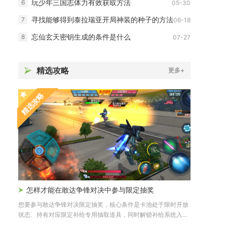
玩少年三国志体力有效获取方法
6
05-30
寻找能够得到泰拉瑞亚开局神装的种子的方法
7
06-18
忘仙玄天密钥生成的条件是什么
8
07-27
精选攻略
更多+
精选攻略
怎样才能在敢达争锋对决中参与限定抽奖
想要参与敢达争锋对决限定抽奖，核心条件是卡池处于限时开放
状态、持有对应限定补给专用抽取道具，同时解锁补给系统入
口，三者全...