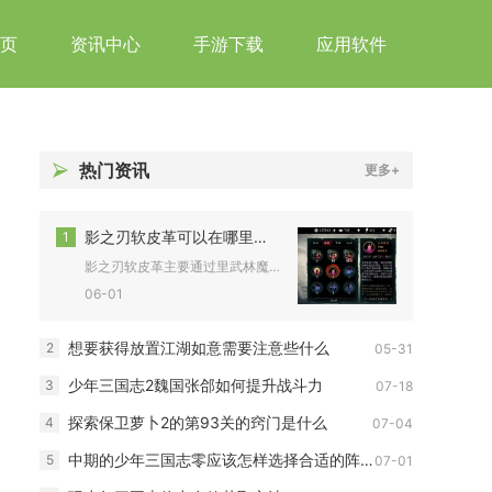
页
资讯中心
手游下载
应用软件
热门资讯
更多+
影之刃软皮革可以在哪里获得
1
影之刃软皮革主要通过里武林魔境副本、锻造空间混沌模式获取，也...
06-01
想要获得放置江湖如意需要注意些什么
2
05-31
少年三国志2魏国张郃如何提升战斗力
3
07-18
探索保卫萝卜2的第93关的窍门是什么
4
07-04
中期的少年三国志零应该怎样选择合适的阵容
5
07-01