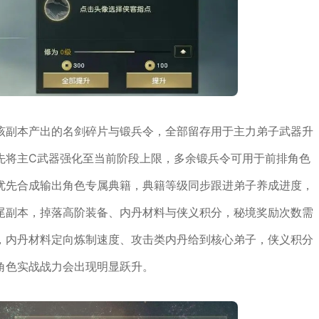
该副本产出的名剑碎片与锻兵令，全部留存用于主力弟子武器升
先将主C武器强化至当前阶段上限，多余锻兵令可用于前排角色
优先合成输出角色专属典籍，典籍等级同步跟进弟子养成进度，
尾副本，掉落高阶装备、内丹材料与侠义积分，秘境奖励次数需
，内丹材料定向炼制速度、攻击类内丹给到核心弟子，侠义积分
角色实战战力会出现明显跃升。