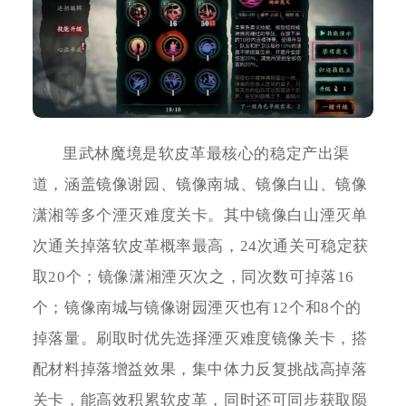
里武林魔境是软皮革最核心的稳定产出渠
道，涵盖镜像谢园、镜像南城、镜像白山、镜像
潇湘等多个湮灭难度关卡。其中镜像白山湮灭单
次通关掉落软皮革概率最高，24次通关可稳定获
取20个；镜像潇湘湮灭次之，同次数可掉落16
个；镜像南城与镜像谢园湮灭也有12个和8个的
掉落量。刷取时优先选择湮灭难度镜像关卡，搭
配材料掉落增益效果，集中体力反复挑战高掉落
关卡，能高效积累软皮革，同时还可同步获取陨