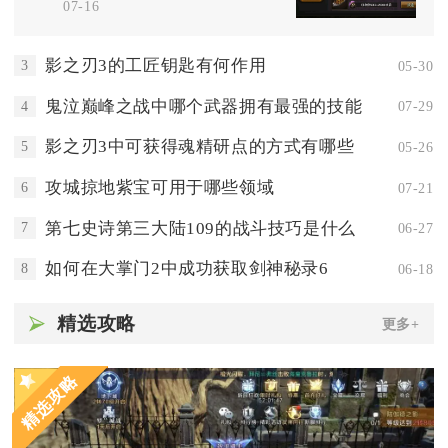
07-16
影之刃3的工匠钥匙有何作用
3
05-30
鬼泣巅峰之战中哪个武器拥有最强的技能
4
07-29
影之刃3中可获得魂精研点的方式有哪些
5
05-26
攻城掠地紫宝可用于哪些领域
6
07-21
第七史诗第三大陆109的战斗技巧是什么
7
06-27
如何在大掌门2中成功获取剑神秘录6
8
06-18
精选攻略
更多+
精选攻略