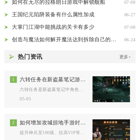
如何在无尽的拉格朗日游戏中解锁舰船
07-08
王国纪元陷阱装备有什么属性加成
06-27
大掌门江湖中能挑战的关卡有多少
07-08
创造与魔法如何解开魔法达到拆除自己的家园
06-24
热门资讯
更多+
六转任务在新盗墓笔记游戏中有哪些
1
六转任务是新盗墓笔记中角色突破战力瓶颈、解锁高阶玩法的核心关...
05-05
如何增加攻城掠地手游封地次数的限制
2
提升神兵至100级、拉高VIP等级、囤积封地补给道具、解锁联...