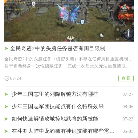
全民奇迹2中的头脑任务是否有周目限制
全民奇迹2中的头脑任务（缜密头脑）不存在任何周目重置机制，
属于角色终身一次性隐藏任务，完成一次后永久无法重复接取，
不存在...
查看
07-24
少年三国志里的列降解锁方法有哪些
07-27
少年三国志军团技能点有什么特殊效果
08-06
如何快速解锁攻城掠地武将的新技能
07-23
在斗罗大陆中龙的稀有神识技能有哪些需要注意的地方
06-05