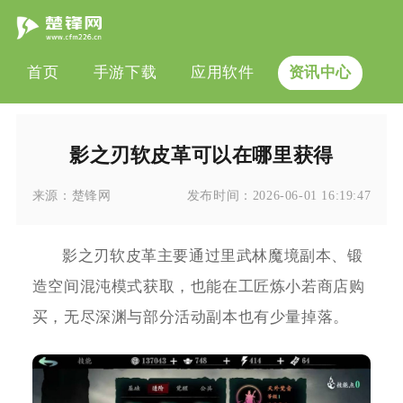
首页
手游下载
应用软件
资讯中心
影之刃软皮革可以在哪里获得
来源：
楚锋网
发布时间：
2026-06-01 16:19:47
影之刃软皮革主要通过里武林魔境副本、锻
造空间混沌模式获取，也能在工匠炼小若商店购
买，无尽深渊与部分活动副本也有少量掉落。