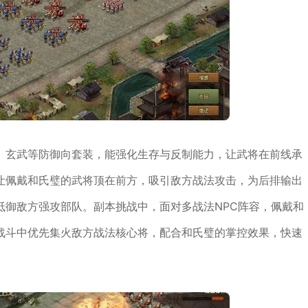
、玄武等防御向套装，能强化生存与反制能力，让武将在前线承
让佩戴和氏璧的武将顶在前方，吸引敌方战法攻击，为后排输出
抵御敌方强攻部队。副本挑战中，面对多战法NPC阵容，佩戴和
战斗中优先集火敌方战法核心将，配合和氏璧的掌控效果，快速