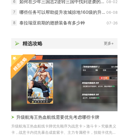
如何在少年三国志2逆转三国中找到逆袭的机会
6
08-02
哪些任务可以帮助提升攻城掠地160级的升级速度
7
06-08
泰拉瑞亚前期的翅膀装备有多少种
8
07-26
精选攻略
更多+
精选攻略
升级航海王热血航线需要优先考虑哪些卡牌
升级航海王热血航线卡牌优先顺序为战意卡＞激斗卡＞究极奥义
卡，战意卡内优先暴击成套紫卡、主力专属橙卡，技能卡优先输
出角色攻...