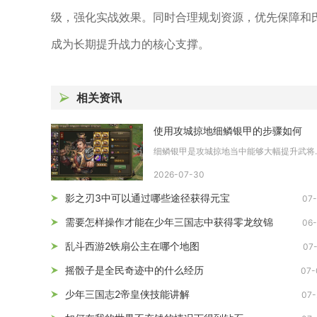
级，强化实战效果。同时合理规划资源，优先保障和
成为长期提升战力的核心支撑。
相关资讯
使用攻城掠地细鳞银甲的步骤如何
细鳞银甲是攻城掠地
2026-07-30
影之刃3中可以通过哪些途径获得元宝
07-
需要怎样操作才能在少年三国志中获得零龙纹锦
06-
乱斗西游2铁扇公主在哪个地图
07
摇骰子是全民奇迹中的什么经历
07-
少年三国志2帝皇侠技能讲解
07-