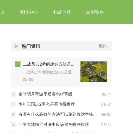
页
资讯中心
手游下载
应用软件
热门资讯
更多+
二战风云2桥的建造方法是什么
1
二战风云2中桥的建造核心是通过工程车在浅滩水域搭建浮桥，需满...
05-29
秦时明月手游季后赛怎样晋级
2
06-11
少年三国志2零充是否值得推荐
3
08-01
有没有什么高效的方法可以刷到敢达争锋对决的点卷
4
06-30
斗罗大陆粉丝对决中应该避免哪些错误
5
05-22