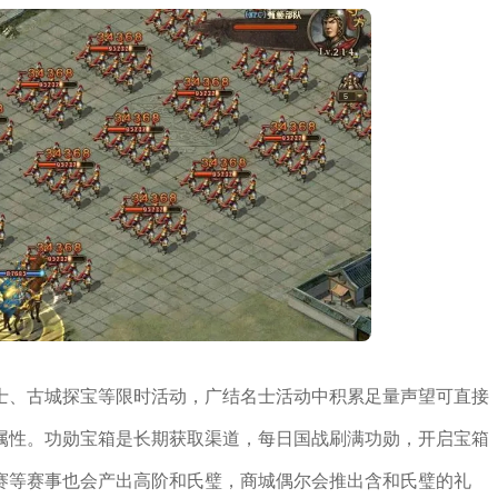
士、古城探宝等限时活动，广结名士活动中积累足量声望可直接
属性。功勋宝箱是长期获取渠道，每日国战刷满功勋，开启宝箱
赛等赛事也会产出高阶和氏璧，商城偶尔会推出含和氏璧的礼