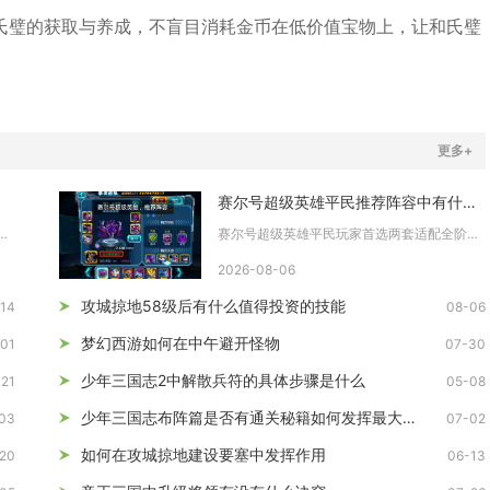
氏璧的获取与养成，不盲目消耗金币在低价值宝物上，让和氏璧
更多+
赛尔号超级英雄平民推荐阵容中有什么实用小伙伴
当中能够大幅提升武将生存能力的专属装备，合...
赛尔号超级英雄平民玩家首选两套适配全阶段的实用小伙伴阵容，一...
2026-08-06
攻城掠地58级后有什么值得投资的技能
14
08-06
梦幻西游如何在中午避开怪物
01
07-30
少年三国志2中解散兵符的具体步骤是什么
-21
05-08
少年三国志布阵篇是否有通关秘籍如何发挥最大效果
03
07-02
如何在攻城掠地建设要塞中发挥作用
20
06-13