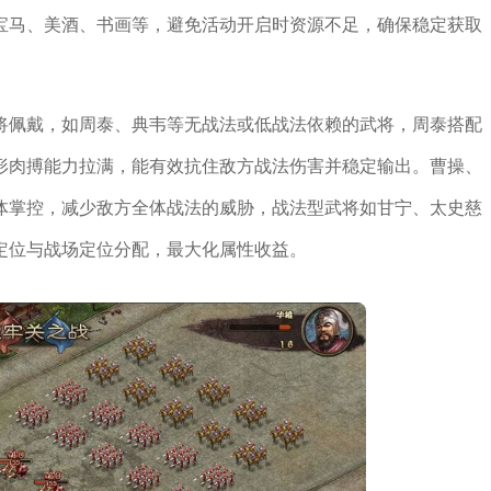
宝马、美酒、书画等，避免活动开启时资源不足，确保稳定获取
将佩戴，如周泰、典韦等无战法或低战法依赖的武将，周泰搭配
形肉搏能力拉满，能有效抗住敌方战法伤害并稳定输出。曹操、
体掌控，减少敌方全体战法的威胁，战法型武将如甘宁、太史慈
定位与战场定位分配，最大化属性收益。