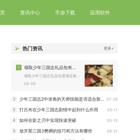
页
资讯中心
手游下载
应用软件
热门资讯
更多+
领取少年三国志礼品包有什么要求
1
领取少年三国志礼品包需满足账号、角色、渠道与活动规则四类核心...
05-09
少年三国志2中张角的天师技能是否适合新手玩家
2
07-29
打吕布在少年三国志剧情中起到什么作用
3
05-11
如何在影之刃中实现快速突破
4
05-15
放开那三国3樊稠的技巧和方法有哪些
5
06-21