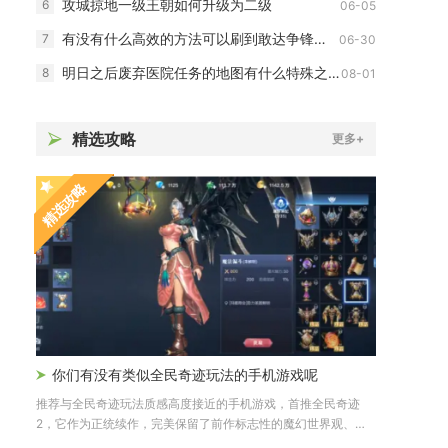
攻城掠地一级王朝如何升级为二级
6
06-05
有没有什么高效的方法可以刷到敢达争锋对决的点卷
7
06-30
明日之后废弃医院任务的地图有什么特殊之处
8
08-01
精选攻略
更多+
精选攻略
你们有没有类似全民奇迹玩法的手机游戏呢
推荐与全民奇迹玩法质感高度接近的手机游戏，首推全民奇迹
2，它作为正统续作，完美保留了前作标志性的魔幻世界观、职
业转职体系...