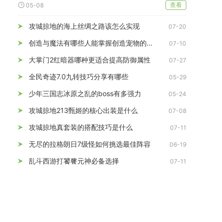
查看
05-08
攻城掠地的海上丝绸之路该怎么实现
07-20
创造与魔法有哪些人能掌握创造宠物的魔法
07-10
大掌门2红暗器哪种更适合提高防御属性
07-27
全民奇迹7.0九转技巧分享有哪些
05-29
少年三国志冰原之乱的boss有多强力
05-24
攻城掠地213甄姬的核心出装是什么
07-08
攻城掠地真套装的搭配技巧是什么
07-11
无尽的拉格朗日7级怪如何挑选最佳阵容
06-19
乱斗西游打饕餮元神必备选择
07-11