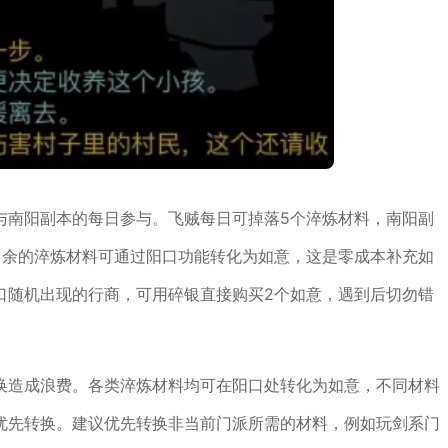
与南阳副本的每日参与。飞贼每日可掉落5个淬炼材料，南阳副
多余的淬炼材料可通过阳口功能转化为如意，这是零成本补充如
口随机出现的行商，可用碎银直接购买2个如意，遇到后切勿错
换造成浪费。各类淬炼材料均可在阳口处转化为如意，不同材料
优先转换。建议优先转换非当前门派所需的材料，例如玩剑系门