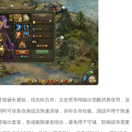
才能扬长避短，优先给吕布、太史慈等纯输出觉醒武将使用，这
同时可依靠自身战法快速清场，弥补生存短板。国战中用于快速
等输出套装，形成极限爆发组合，避免用于守城、防御战等需要