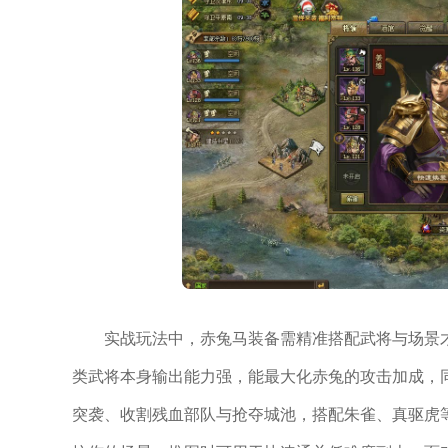
实战玩法中，赤兔马装备需精准搭配武将与场景
类武将本身输出能力强，能最大化赤兔的攻击加成，
突袭、收割残血部队与抢夺城池，搭配朱雀、真驱虎