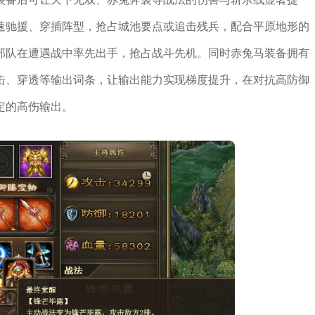
速驰援、穿插阵型，抢占城池要点或追击残兵，配合平原地形的
部队在遭遇战中率先出手，抢占战斗先机。同时赤兔马装备拥有
击、穿透等输出词条，让输出能力实现梯度提升，在对抗高防御
定的高伤输出。