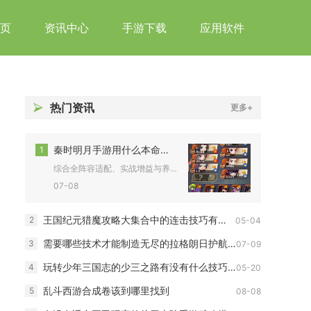
页
资讯中心
手游下载
应用软件
热门资讯
更多+
秦时明月手游用什么本命坐骑好
1
综合全阵容适配、实战增益与养成成本，优先级最高的本命坐骑依次...
07-08
王国纪元猎魔攻略大集合中的连击技巧有何指南
2
05-04
需要哪些技术才能制造无尽的拉格朗日护航艇
3
07-09
玩转少年三国志的少三之路有没有什么技巧可以教教我
4
05-20
乱斗西游合成卷该到哪里找到
5
08-08