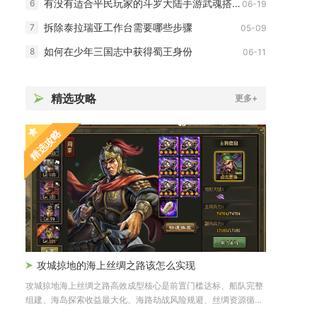
有没有适合平民玩家的斗罗大陆手游武魂搭配推荐
6
06-19
拆除泰拉瑞亚工作台需要哪些步骤
7
05-09
如何在少年三国志中获得蜀王身份
8
06-11
精选攻略
更多+
精选攻略
攻城掠地的海上丝绸之路该怎么实现
攻城掠地海上丝绸之路高效成型核心是前置门槛达标、船队完整
组建、海岛探索收益最大化、海路劫战风险规避、丝绸资源循环
储备同步...