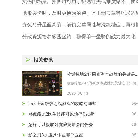
抗伤的场景。推图时可用于快速通关低难度副本，面对
地形关卡时，及时更换为的卢、万里烟云罩等地形适
赤兔马升星至高阶，解锁完整属性与洗练槽位，再根
分散资源培养多匹坐骑，确保单一坐骑的战力最大化
相关资讯
攻城掠地247周泰副本战胜的关
攻城掠地247周泰副本战胜的关键
2026-06-13
s55上金铲铲之战游戏的攻略有哪些
06-
卧虎藏龙2医生技能可以治疗伤员吗
06-
怎样可以接取卧虎藏龙帮会的任务
08-
影之刃3护卫具体在哪个位置
05-