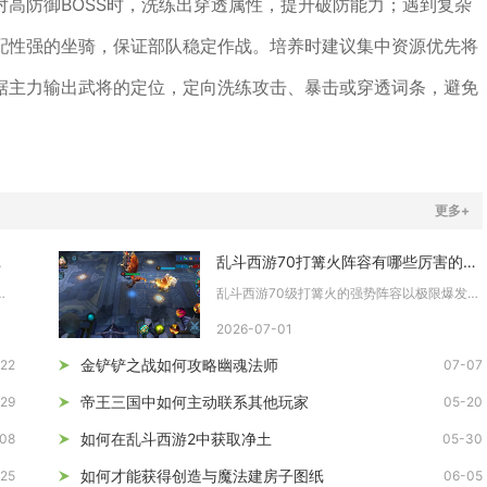
高防御BOSS时，洗练出穿透属性，提升破防能力；遇到复杂
配性强的坐骑，保证部队稳定作战。培养时建议集中资源优先将
据主力输出武将的定位，定向洗练攻击、暴击或穿透词条，避免
。
更多+
键是什么
乱斗西游70打篝火阵容有哪些厉害的搭配方式
在于排将控战法、桃园核心高配...
乱斗西游70级打篝火的强势阵容以极限爆发、破防增伤和寄生增益...
2026-07-01
金铲铲之战如何攻略幽魂法师
22
07-07
帝王三国中如何主动联系其他玩家
29
05-20
如何在乱斗西游2中获取净土
08
05-30
如何才能获得创造与魔法建房子图纸
25
06-05