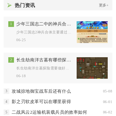
热门资讯
更多+
少年三国志二中的神兵合体方式
1
少年三国志2神兵合体主要通过碎片合成、协战绑定与图鉴联动三大...
06-25
长生劫南洋古墓有哪些探险技巧
2
长生劫南洋古墓探险需要做好前期物资筹备、合理搭配作战阵容、有...
06-18
攻城掠地御宝战车后还有什么
3
05-08
影之刃软皮革可以在哪里获得
4
06-01
二战风云2运输机装载兵员的效率如何
5
06-02