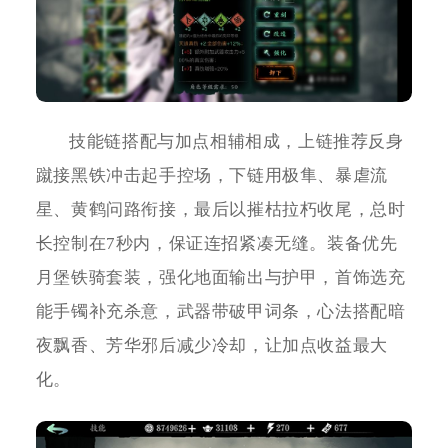
技能链搭配与加点相辅相成，上链推荐反身
蹴接黑铁冲击起手控场，下链用极隼、暴虐流
星、黄鹤问路衔接，最后以摧枯拉朽收尾，总时
长控制在7秒内，保证连招紧凑无缝。装备优先
月堡铁骑套装，强化地面输出与护甲，首饰选充
能手镯补充杀意，武器带破甲词条，心法搭配暗
夜飘香、芳华邪后减少冷却，让加点收益最大
化。