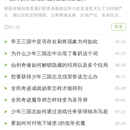
获取攻城掠地普通幻影道具最稳定持久的渠道是术士工坊持续产
出，辅以官职定时领取、点券商城兑换、封地产出、各类玩法奖
励以及限...
查看
07-26
帝王三国中是否存在刷将现象为何如此
05-10
为什么少年三国志中出现了毒奶这个词
05-22
仙剑奇缘如何解锁隐藏的结局以及多个结局
06-18
想要获得少年三国志北伐荣誉该怎么办
06-11
全民奇迹成就勋章怎样才能得到
05-28
全民奇迹魔导师怎样转变为圣导师
07-02
少年三国志如何通过游戏任务获得锦衣马超
07-25
要如何对付地下城堡2的低等劣魔
05-24