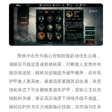
黑铁冲击作为核心控制技能必须优先点满，
满级后可稳定造成群体眩晕，打断敌人攻势并衔
接后续连招，精研后还能提升破甲概率，应对高
护甲敌人更高效。暴虐流星紧随其后拉满，杀意
强化状态下可全额恢复损失护甲，是铁公主抗伤
续航的关键，保证高压场景下持续作战不崩盘。
摧枯拉朽作为主力地面输出技能，在控场与生存