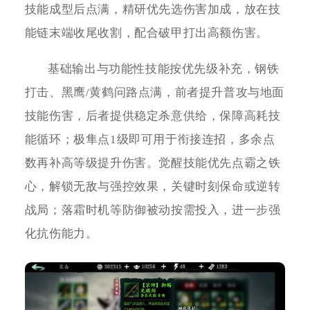
技能成型后点满，精研优先选伤害加成，放在技
能链末端收尾收割，配合破甲打出高额伤害。
基础输出与功能性技能按优先级补充，钢铁
打击、黑鹰/黄鹤问路点满，前者提升普攻与地面
技能伤害，后者提供稳定杀意供给，保障高耗技
能循环；极隼点1级即可用于衔接连招，多余点
数再补高等级提升伤害。觉醒技能优先点霸之铁
心，解锁无敌与强控效果，关键时刻保命或逆转
战局；落霜时机等防御被动按需投入，进一步强
化抗伤能力。