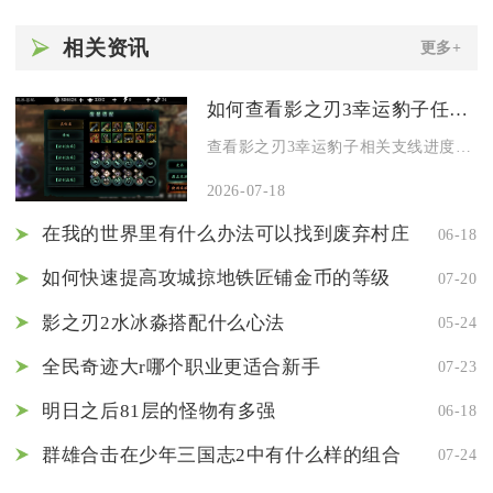
相关资讯
更多+
如何查看影之刃3幸运豹子任务的进度
查看影之刃3幸运豹子相关支线进度，优先打开江湖异闻内的事件跟...
2026-07-18
在我的世界里有什么办法可以找到废弃村庄
06-18
如何快速提高攻城掠地铁匠铺金币的等级
07-20
影之刃2水冰淼搭配什么心法
05-24
全民奇迹大r哪个职业更适合新手
07-23
明日之后81层的怪物有多强
06-18
群雄合击在少年三国志2中有什么样的组合
07-24