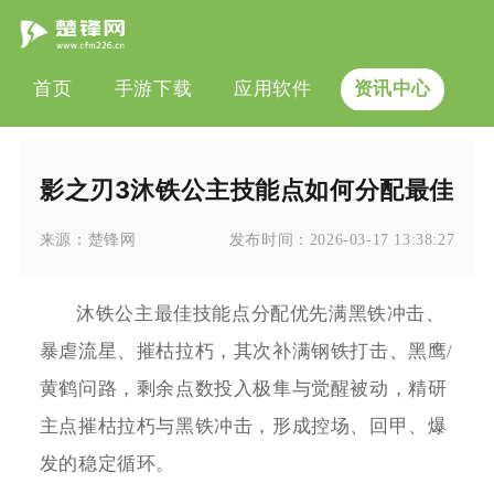
首页
手游下载
应用软件
资讯中心
影之刃3沐铁公主技能点如何分配最佳
来源：
楚锋网
发布时间：
2026-03-17 13:38:27
沐铁公主最佳技能点分配优先满黑铁冲击、
暴虐流星、摧枯拉朽，其次补满钢铁打击、黑鹰/
黄鹤问路，剩余点数投入极隼与觉醒被动，精研
主点摧枯拉朽与黑铁冲击，形成控场、回甲、爆
发的稳定循环。