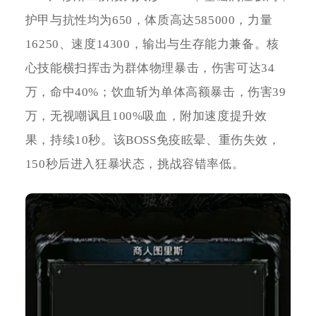
护甲与抗性均为650，体质高达585000，力量
16250、速度14300，输出与生存能力兼备。核
心技能横扫挥击为群体物理暴击，伤害可达34
万，命中40%；饮血斩为单体高额暴击，伤害39
万，无视嘲讽且100%吸血，附加速度提升效
果，持续10秒。该BOSS免疫眩晕、重伤失效，
150秒后进入狂暴状态，挑战容错率低。