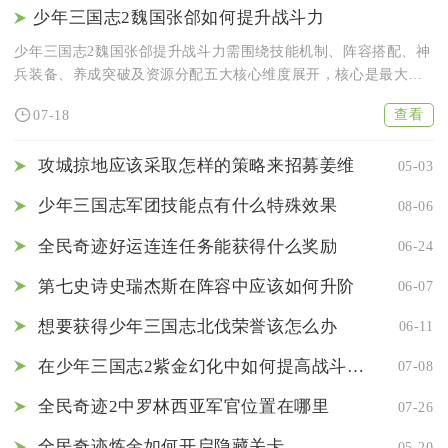
少年三国志2魏国张郃如何提升战斗力
少年三国志2魏国张郃提升战斗力需围绕技能机制、阵容搭配、神
兵装备、养成突破及资源分配五大核心维度展开，核心是最大化
流血减...
查看
07-18
攻城掠地应该采取怎样的策略来招募姜维
05-03
少年三国志军团技能点有什么特殊效果
08-06
全民奇迹好运连连任务能获得什么奖励
06-24
第七史诗史瑞杰斯在阵容中应该如何升阶
06-07
想要获得少年三国志北伐荣誉该怎么办
06-11
在少年三国志2紫金幻化中如何提高战斗中的胜率
07-08
全民奇迹2中罗林西亚军官位置在哪里
07-26
全民奇迹炼金如何开启隐藏关卡
05-20