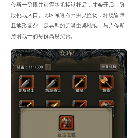
修斯一阶段并获得水坝操纵杆后，才会开启二阶
段挑战入口。此区域遍布冥虫类怪物，环境昏暗
且地形复杂，是典型的荒漠虫巢地貌，与卢修斯
黑暗战士的身份高度契合。