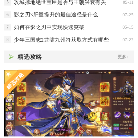
攻城掠地绝世宝匣是否与王朝兴衰有关
5
05-11
影之刃3肝量提升的最佳途径是什么
6
07-25
如何在影之刃中实现快速突破
7
05-15
少年三国志2龙啸九州符获取方式有哪些
8
07-22
精选攻略
更多+
精选攻略