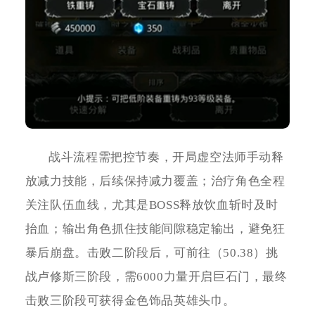
战斗流程需把控节奏，开局虚空法师手动释
放减力技能，后续保持减力覆盖；治疗角色全程
关注队伍血线，尤其是BOSS释放饮血斩时及时
抬血；输出角色抓住技能间隙稳定输出，避免狂
暴后崩盘。击败二阶段后，可前往（50.38）挑
战卢修斯三阶段，需6000力量开启巨石门，最终
击败三阶段可获得金色饰品英雄头巾。