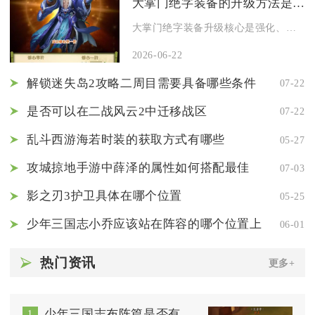
大掌门绝字装备的升级方法是什么
大掌门绝字装备升级核心是强化、升星、精炼、神铸与洗炼，按优先...
2026-06-22
解锁迷失岛2攻略二周目需要具备哪些条件
07-22
是否可以在二战风云2中迁移战区
07-22
乱斗西游海若时装的获取方式有哪些
05-27
攻城掠地手游中薛泽的属性如何搭配最佳
07-03
影之刃3护卫具体在哪个位置
05-25
少年三国志小乔应该站在阵容的哪个位置上
06-01
热门资讯
更多+
少年三国志布阵篇是否有通关秘籍如何发挥最大效果
1