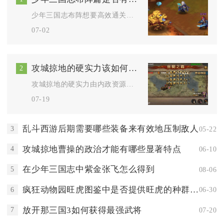
少年三国志布阵想要高效通关并发挥阵容最大效果，核心秘籍在于兼...
07-02
攻城掠地的硬实力该如何打造
2
攻城掠地的硬实力由内政资源根基、武将阵容体系、装备御宝神兵三...
07-19
乱斗西游后期需要哪些装备来有效地压制敌人
3
05-22
攻城掠地曹操的政治才能有哪些显著特点
4
06-10
在少年三国志中紫金张飞怎么得到
5
08-06
疯狂动物园旺虎图鉴中是否提供旺虎的种群分布情况
6
06-30
放开那三国3如何获得最强武将
7
07-20