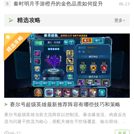
秦时明月手游橙丹的金色品质如何提升
8
06-23
精选攻略
更多+
精选攻略
赛尔号超级英雄最新推荐阵容有哪些技巧和策略
赛尔号超级英雄当前主流阵容以控制流、暴击爆发流、肉盾反击
流与闪避干扰流为核心，搭配关键在于控场覆盖、输出联动、前
排承伤与...
查看
06-27