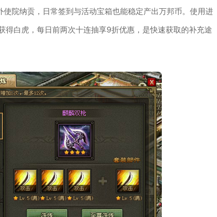
外使院纳贡，日常签到与活动宝箱也能稳定产出万邦币。使用进
获得白虎，每日前两次十连抽享9折优惠，是快速获取的补充途