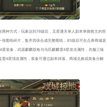
有两种方式：玩家达到78级后，五星通关单人剧本单骑救主的简
一张图纸碎片，集齐四张合成完整图纸；85级后可在点券商城直
4星装备，武器麒麟双枪与马匹麒麟需4星攻击属性，衣服三味
盖需4星强攻属性，装备可通过副本掉落、商城兑换或装备分解