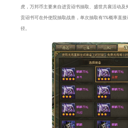
虎，万邦币主要来自进贡诏书抽取、盛世共襄活动及
贡诏书可在外使院抽取战兽，单次抽取有1%概率直接
径。