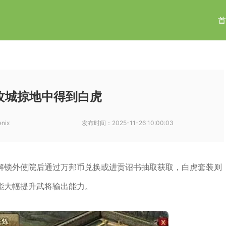
首
攻城掠地中得到白虎
enix
发布时间：
2025-11-26 10:00:03
解锁外使院后通过万邦币兑换或进贡诏书抽取获取，白虎套装则
能大幅提升武将输出能力。