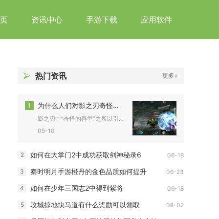
页
资讯中心
手游下载
应用软件
热门资讯
更多+
为什么人们对影之刃奇怪的善举感到好奇
1
影之刃中“奇怪的善举”之所以引发玩家好奇，核心在于它以低门槛...
05-10
如何在大掌门2中成功获取剑神秘录6
2
06-18
秦时明月手游橙丹的金色品质如何提升
3
06-23
如何在少年三国志2中得到紫将
4
06-18
攻城掠地快马道有什么奖励可以领取
5
08-02