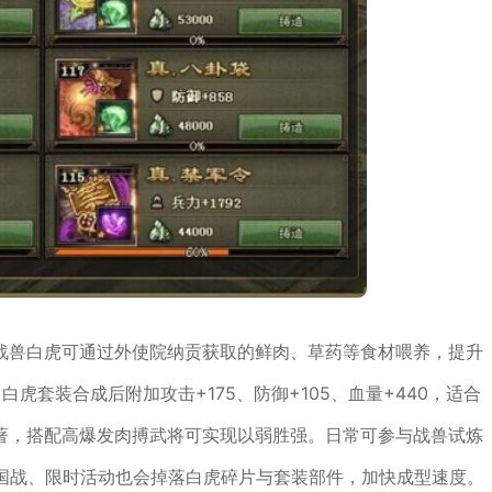
战兽白虎可通过外使院纳贡获取的鲜肉、草药等食材喂养，提升
虎套装合成后附加攻击+175、防御+105、血量+440，适合
著，搭配高爆发肉搏武将可实现以弱胜强。日常可参与战兽试炼
服国战、限时活动也会掉落白虎碎片与套装部件，加快成型速度。