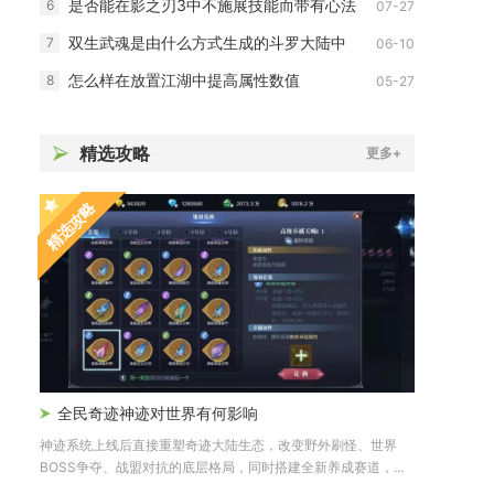
是否能在影之刃3中不施展技能而带有心法
6
07-27
双生武魂是由什么方式生成的斗罗大陆中
7
06-10
怎么样在放置江湖中提高属性数值
8
05-27
精选攻略
更多+
精选攻略
全民奇迹神迹对世界有何影响
神迹系统上线后直接重塑奇迹大陆生态，改变野外刷怪、世界
BOSS争夺、战盟对抗的底层格局，同时搭建全新养成赛道，拉
大玩家战...