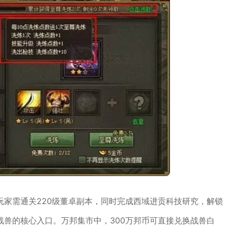
玩家需通关220级董卓副本，同时完成西域进贡科技研究，解锁
兽的核心入口。万邦集市中，300万邦币可直接兑换战兽白