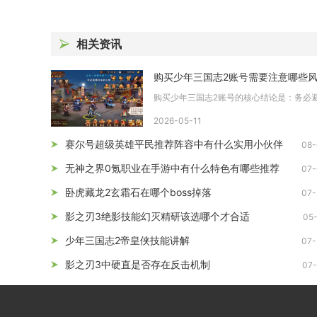
相关资讯
2026-05-11
赛尔号超级英雄平民推荐阵容中有什么实用小伙伴
08-
无神之界0氪职业在手游中有什么特色有哪些推荐
07-
卧虎藏龙2玄霜石在哪个boss掉落
07-
影之刃3绝影技能幻灭精研该选哪个才合适
05
少年三国志2帝皇侠技能讲解
07-
影之刃3中硬直是否存在反击机制
07-