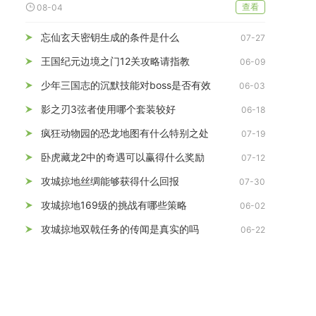
查看
08-04
忘仙玄天密钥生成的条件是什么
07-27
王国纪元边境之门12关攻略请指教
06-09
少年三国志的沉默技能对boss是否有效
06-03
影之刃3弦者使用哪个套装较好
06-18
疯狂动物园的恐龙地图有什么特别之处
07-19
卧虎藏龙2中的奇遇可以赢得什么奖励
07-12
攻城掠地丝绸能够获得什么回报
07-30
攻城掠地169级的挑战有哪些策略
06-02
攻城掠地双戟任务的传闻是真实的吗
06-22