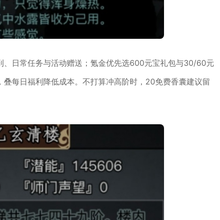
、日常任务与活动赠送；氪金优先选600元宝礼包与30/60元
，叠每日福利降低成本。不打算冲高阶时，20免费香囊建议留