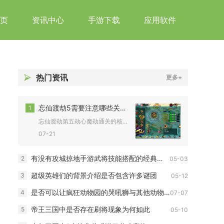
页
资讯中心
手游下载
应用软件
热门资讯
更多+
忘仙渡劫5需要注意哪些关键点
1
忘仙渡劫第五劫心魔劫通关的核心关键点分为战前硬性养成、道具储...
07-21
有没有攻城掠地手游武将技能搭配的经典案例可参考
2
05-03
超级英雄们的背景介绍是否包含许多谜团
3
05-12
是否可以让疯狂动物园的哭吼狮与其他动物共处
4
07-07
帝王三国中是否存在刷将现象为何如此
5
05-10