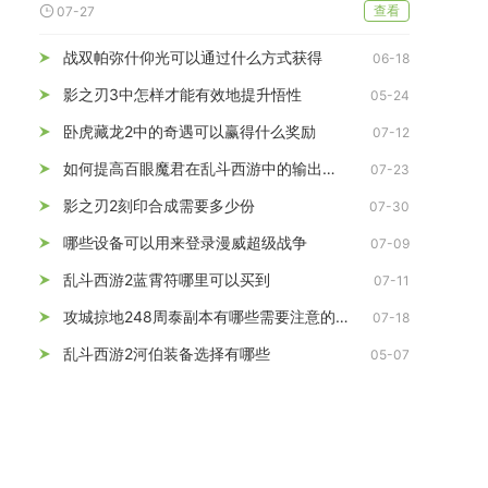
查看
07-27
战双帕弥什仰光可以通过什么方式获得
06-18
影之刃3中怎样才能有效地提升悟性
05-24
卧虎藏龙2中的奇遇可以赢得什么奖励
07-12
如何提高百眼魔君在乱斗西游中的输出能力
07-23
影之刃2刻印合成需要多少份
07-30
哪些设备可以用来登录漫威超级战争
07-09
乱斗西游2蓝霄符哪里可以买到
07-11
攻城掠地248周泰副本有哪些需要注意的阵容策略
07-18
乱斗西游2河伯装备选择有哪些
05-07