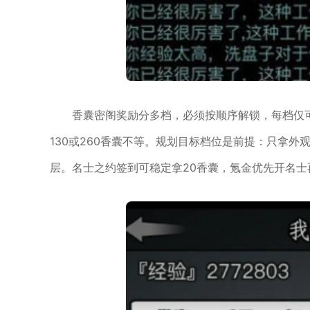
香囊密阁奖励分多档，必须按顺序解锁，每档仅可
130或260香囊不等。规划目标档位是前提：只拿
层。名士之约签到可稳定拿20香囊，氪金优先开名士