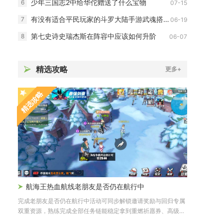
少年三国志2中给华佗赠送了什么宝物
6
07-15
有没有适合平民玩家的斗罗大陆手游武魂搭配推荐
7
06-19
第七史诗史瑞杰斯在阵容中应该如何升阶
8
06-07
精选攻略
更多+
精选攻略
航海王热血航线老朋友是否仍在航行中
完成老朋友是否仍在航行中活动可同步解锁邀请奖励与回归专属
双重资源，熟练完成全部任务链能稳定拿到重燃祈愿券、高级召
唤券、限...