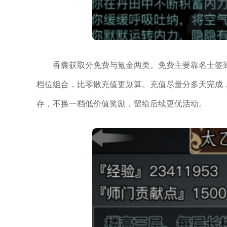
香囊获取分免费与氪金两类。免费主要靠名士签到
档位组合，比零散充值更划算。充值尽量分多天完成
存，不换一档低价值奖励，留给后续更优活动。