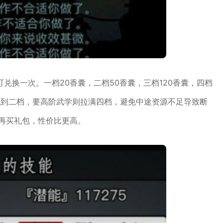
兑换一次。一档20香囊，二档50香囊，三档120香囊，四档
外观到二档，要高阶武学则拉满四档，避免中途资源不足导致断
再买礼包，性价比更高。