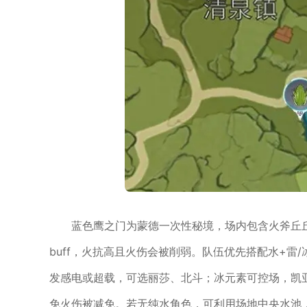
蓝色鹰之门为蒙德一次性秘境，场内包含火斧丘
buff，火抗高且火伤会被削弱。队伍优先搭配水+雷
发感电或超载，可选丽莎、北斗；冰元素可控场，凯
免火伤被减免。若无纯水角色，可利用场地中央水池