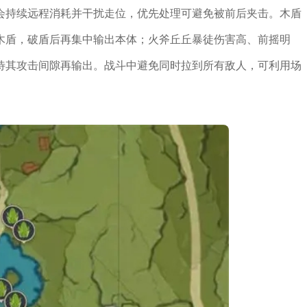
会持续远程消耗并干扰走位，优先处理可避免被前后夹击。木盾
木盾，破盾后再集中输出本体；火斧丘丘暴徒伤害高、前摇明
待其攻击间隙再输出。战斗中避免同时拉到所有敌人，可利用场