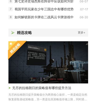
第七史诗史瑞杰斯在阵容中应该如何升阶
6
06-07
蜀国平民玩家在少年三国志中有哪些优势
7
07-17
如何解锁新的卡牌在二战风云卡牌游戏中
8
06-20
精选攻略
更多+
精选攻略
无尽的拉格朗日的策略值有哪些提升方法
无尽的拉格朗日提升策略值分为两类核心途径，一类是稳定自然
恢复获取基础策略值，另一类是拉高策略值存储上限，同时搭配
消耗优化...