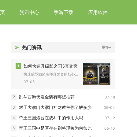
页
资讯中心
手游下载
应用软件
热门资讯
更多+
如何快速升级影之刃3真龙套
1
快速成型满级宗师真龙套的核心路径为定向刷取部件、批量囤积专属...
07-05
乱斗西游伏羲金装有哪些推荐
2
07-18
对于大掌门大掌门神龙教主你了解多少
3
05-04
帝王三国炮台在战斗中的作用大吗
4
07-12
帝王三国中是否存在刷将现象为何如此
5
05-10