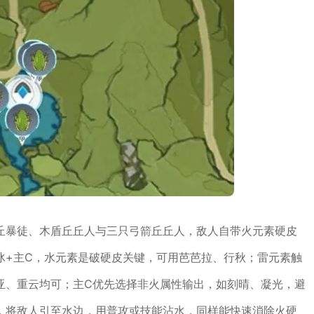
丘暴徒、木盾丘丘人与三只弓箭丘丘人，敌人自带火元素硬皮
/冰+主C，水元素是破硬皮关键，可用芭芭拉、行秋；雷元素触
亚、重云均可；主C优先选择非火属性输出，如刻晴、凝光，避
，将敌人引至水边，用普攻或技能沾水，同样能快速消除火硬