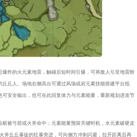
迟爆炸的火元素地雷，触碰后短时间引爆，可将敌人引至地雷附
的丘丘人。场地右侧高台可通过风场或岩元素技能搭建平台抵
色可安全输出，也可在此回复体力与元素能量，重新规划进攻节
站桩被弓箭或火斧命中；元素能量预留关键时机，水元素破硬皮
对火斧丘丘暴徒的狂暴突进，可向侧方冲刺闪避，拉开距离后再