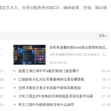
成交叉火力。合理分配角色技能CD，确保破盾、控场、输出循
更多+
进阶装备所需的道具
全民奇迹魔剑抢boss加点推荐的加点方案有哪些
阶装备全部道具，核心思路是固定副本稳定产出...
全民奇迹魔剑抢BOSS有三套主流加点：力魔爆发流、智魔远程流...
2026-06-08
放置江湖江湖中平a最厉害的门派是哪个
27
06-20
口袋妖怪火红火红常磐森林的位置在哪里呢
08
06-11
怎样才能在王者之剑试炼中获得高额奖励
13
07-11
少年三国志2中张角的天师技能是否适合新手玩家
07
07-29
帝王三国中升级将领有没有什么诀窍
23
07-26