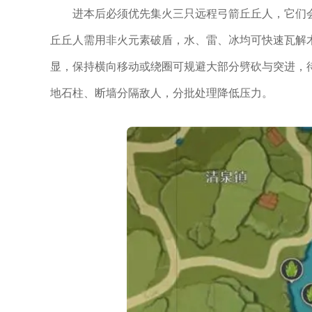
进本后必须优先集火三只远程弓箭丘丘人，它们
丘丘人需用非火元素破盾，水、雷、冰均可快速瓦解
显，保持横向移动或绕圈可规避大部分劈砍与突进，
地石柱、断墙分隔敌人，分批处理降低压力。