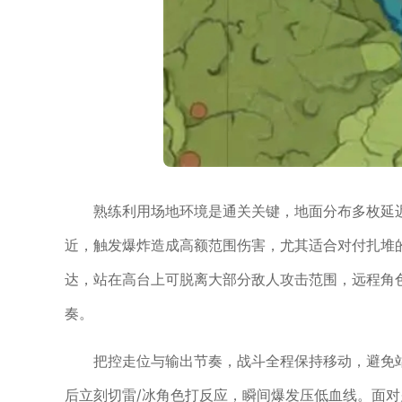
熟练利用场地环境是通关关键，地面分布多枚延
近，触发爆炸造成高额范围伤害，尤其适合对付扎堆
达，站在高台上可脱离大部分敌人攻击范围，远程角
奏。
把控走位与输出节奏，战斗全程保持移动，避免
后立刻切雷/冰角色打反应，瞬间爆发压低血线。面