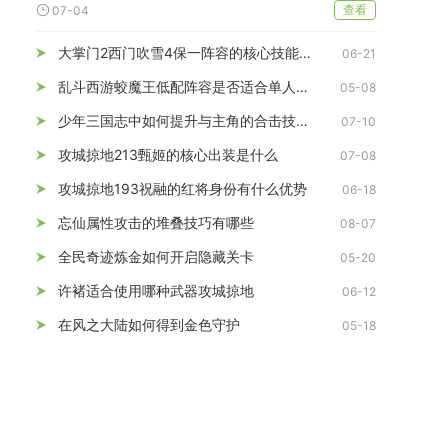
查看
07-04
大掌门2西门吹雪4保一阵容的核心技能如何发挥
06-21
乱斗西游蛟魔王低配阵容是否适合单人操作
05-08
少年三国志中如何提升与主角的合击技能等级
07-10
攻城掠地213甄姬的核心出装是什么
07-08
攻城掠地193祝融的红将身份有什么优势
06-18
忘仙属性攻击的堆叠技巧有哪些
08-07
全民奇迹炼金如何开启隐藏关卡
05-20
许褚适合使用哪种武器攻城掠地
06-12
在风之大陆如何得到金色守护
05-18