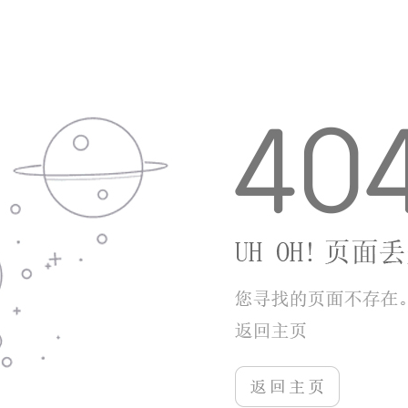
2、零氪玩家福利渠道充足，签到、联盟兑换、主
线任务稳定供给核心道具。
3、养成梯度平缓，前期资源需求低，新手跟随主
线就能快速解锁全部核心模块。
小编点评
小小村长跳出单一经营或单一战争手游的局限，将
两种玩法自然融合，像素画面柔和耐看，操作逻辑简单
易懂，新手不用花费大量时间熟悉系统。村庄建造自由
度很高，玩家能按照自己的想法规划商业区与生产区，
离线收益机制适配上班族、学生等时间零散的人群。战